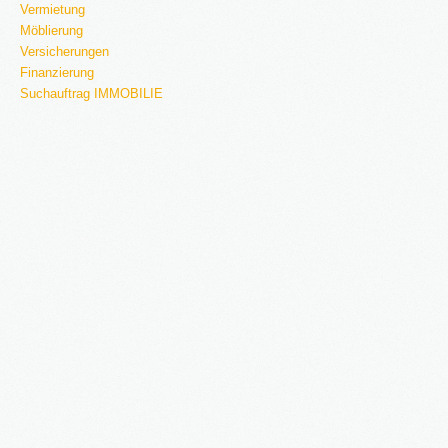
Vermietung
Möblierung
Versicherungen
Finanzierung
Suchauftrag IMMOBILIE
2016
in Bearbeitung...
KATEGORIEN
Neubau Immobilien
Bestand Immobilien
Denkmal Immobilien
Gewerbe Immobilien
Ausland Immobilien
History