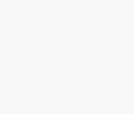
3S
Bauträger
Service
IMMOBILIEN - EIGENTÜMER
Dienstleistungen für Eigentümer von Immobilien
HAUSVERWALTUNG
Hier geht's zur Hausverwaltung
Immobilie VERKAUFEN
Sie möchten eine denkmalgeschützte Immobilie
verkaufen?
Grundstück VERKAUFEN
Sie möchten ein Grundstück verkaufen?
Projekte
Alte Brauerei Moosburg
MietZentrale Immobilien
Hier finden Sie unsere aktuellen Mietobjekte
SUPPORT