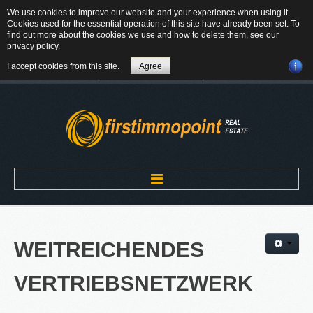
We use cookies to improve our website and your experience when using it.
84184 Tiefenbach - Am Winkl 6
Cookies used for the essential operation of this site have already been set. To
MAIL
find out more about the cookies we use and how to delete them, see our
privacy policy
.
08709-9430300
I accept cookies from this site.
Agree
Suchen
...
Home
WEITREICHENDES
ÜBER UNS
VERTRIEBSNETZWERK