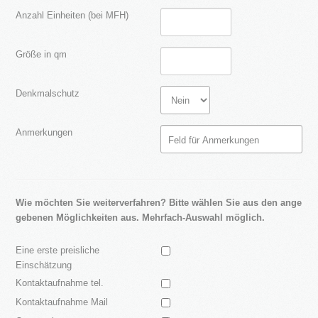
Hier geht's zur Hausverwaltung
Anzahl Einheiten (bei MFH)
Immobilie VERKAUFEN
Sie möchten eine denkmalgeschützte Immobilie
verkaufen?
Größe in qm
Grundstück VERKAUFEN
Sie möchten ein Grundstück verkaufen?
Denkmalschutz
Projekte
Anmerkungen
Alte Brauerei Moosburg
MietZentrale Immobilien
Hier finden Sie unsere aktuellen Mietobjekte
Blog
Wie möchten Sie weiterverfahren? Bitte wählen Sie aus den ange
gebenen Möglichkeiten aus. Mehrfach-Auswahl möglich.
Kontakt
Eine erste preisliche
Einschätzung
Kontaktaufnahme tel.
Kontaktaufnahme Mail