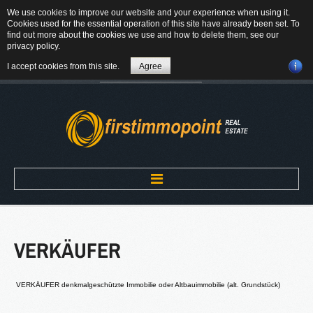
We use cookies to improve our website and your experience when using it.
84184 Tiefenbach - Am Winkl 6
Cookies used for the essential operation of this site have already been set. To
MAIL
find out more about the cookies we use and how to delete them, see our
privacy policy
.
08709-9430300
I accept cookies from this site.
Agree
Suchen
...
Home
VERKÄUFER
ÜBER UNS
®
Firstimmopoint
ist eine Vertriebsorganisation für den Verkauf von
VERKÄUFER denkmalgeschützte Immobilie oder Altbauimmobilie (alt. Grundstück)
Immobilien. Als Partner von Bauträgern, Wohnbaugesellschaften
und Privatleuten organisieren wir den Verkauf von Wohnungen und