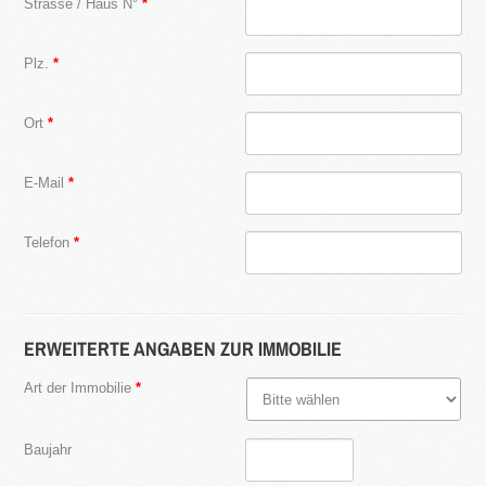
Strasse / Haus N°
*
KATEGORIEN
Neubau Immobilien
Plz.
*
Bestand Immobilien
Ort
*
Denkmal Immobilien
Gewerbe Immobilien
E-Mail
*
Ausland Immobilien
Telefon
*
History
3S
Bauträger
ERWEITERTE ANGABEN ZUR IMMOBILIE
Service
Art der Immobilie
*
IMMOBILIEN - EIGENTÜMER
Dienstleistungen für Eigentümer von Immobilien
Baujahr
HAUSVERWALTUNG