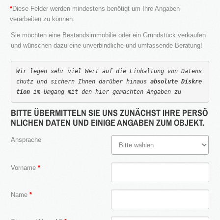
Gewerbeflächen.
*
Diese Felder werden mindestens benötigt um Ihre Angaben
verarbeiten zu können.
{
Sie möchten eine Bestandsimmobilie oder ein Grundstück verkaufen
und wünschen dazu eine unverbindliche und umfassende Beratung!
NEWS
Wir legen sehr viel Wert auf die Einhaltung von Datens
chutz und sichern Ihnen darüber hinaus 
absolute Diskre
tion
 im Umgang mit den hier gemachten Angaben zu
16.SEPT.2016
BITTE ÜBERMITTELN SIE UNS ZUNÄCHST IHRE PERSÖ
NLICHEN DATEN UND EINIGE ANGABEN ZUM OBJEKT.
Übernahme Vertrieb einer Apartmentanlage in
⇒
Ansprache
Vorname
*
2016
in Bearbeitung...
Name
*