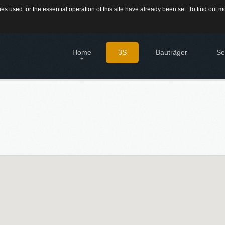
s used for the essential operation of this site have already been set. To find out
709-9430300
Home
3S
Bauträger
Se
IMMO
Diens
Immo
®
Firstimmopoint
ist eine Vertriebsorganisation für den
Verkauf von Immobilien. Als Partner von Bauträgern,
HAU
Wohnbaugesellschaften und Privatleuten organisieren wir
Hier 
den Verkauf von Wohnungen und Gewerbeflächen.
Immo
Sie 
Immo
EN
Grun
Sie 
KATEGORIEN
16.SEPT.2016
Neubau Immobilien
Übernahme Vertrieb einer
Bestand Immobilien