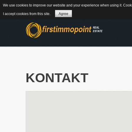
We use cookies to improve our website and your experience when using it. Cookie
84184 Tiefenbach - Am Winkl 6
MAIL
08
I accept cookies from this site.
Agree
ÜBER UNS
KONTAKT
WEITERLES
NEWS