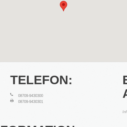
Apartmentanlage in
⇒
Denkmal Immobilien
Gewerbe Immobilien
2016
in Bearbeitung...
Ausland Immobilien
TELEFON:
08709-9430300
08709-9430301
In