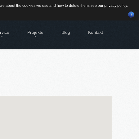
Suchen
 more about the cookies we use and how to delete them, see our
privacy policy
.
...
rvice
Projekte
Blog
Kontakt
BILIEN - EIGENTÜMER
Alte Brauerei Moosburg
tleistungen für Eigentümer von
MietZentrale Immobilien
bilien
GEWINNBRINGENDE
Hier finden Sie unsere aktuellen Mietobjekte
SVERWALTUNG
IDEEN
FÜR
DEN
geht's zur Hausverwaltung
IMMOBILIENVERKAUF
bilie VERKAUFEN
möchten eine denkmalgeschützte
History
bilie verkaufen?
dstück VERKAUFEN
möchten ein Grundstück verkaufen?