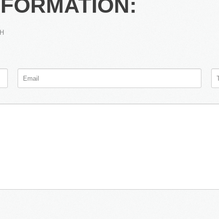
NFORMATION:
bH