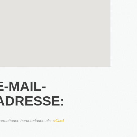
E-MAIL-
ADRESSE:
formationen herunterladen als:
vCard