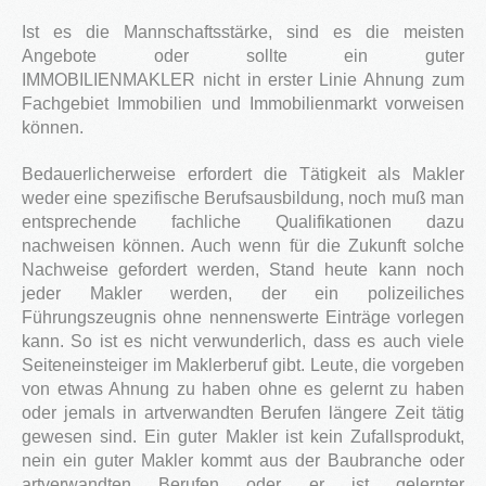
3S
Ist es die Mannschaftsstärke, sind es die meisten
Angebote oder sollte ein guter
Bauträger
IMMOBILIENMAKLER nicht in erster Linie Ahnung zum
Fachgebiet Immobilien und Immobilienmarkt vorweisen
Service
können.
IMMOBILIEN - EIGENTÜMER
Dienstleistungen für Eigentümer von Immobilien
Bedauerlicherweise erfordert die Tätigkeit als Makler
weder eine spezifische Berufsausbildung, noch muß man
HAUSVERWALTUNG
Hier geht's zur Hausverwaltung
entsprechende fachliche Qualifikationen dazu
nachweisen können. Auch wenn für die Zukunft solche
Immobilie VERKAUFEN
Nachweise gefordert werden, Stand heute kann noch
Sie möchten eine denkmalgeschützte Immobilie
verkaufen?
jeder Makler werden, der ein polizeiliches
Führungszeugnis ohne nennenswerte Einträge vorlegen
Grundstück VERKAUFEN
kann. So ist es nicht verwunderlich, dass es auch viele
Sie möchten ein Grundstück verkaufen?
Seiteneinsteiger im Maklerberuf gibt. Leute, die vorgeben
Projekte
von etwas Ahnung zu haben ohne es gelernt zu haben
oder jemals in artverwandten Berufen längere Zeit tätig
Alte Brauerei Moosburg
gewesen sind. Ein guter Makler ist kein Zufallsprodukt,
MietZentrale Immobilien
nein ein guter Makler kommt aus der Baubranche oder
Hier finden Sie unsere aktuellen Mietobjekte
artverwandten Berufen oder er ist gelernter