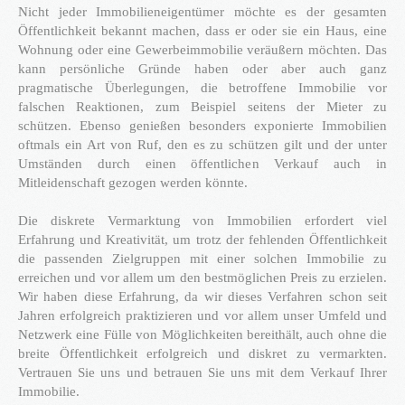
Nicht jeder Immobilieneigentümer möchte es der gesamten
Öffentlichkeit bekannt machen, dass er oder sie ein Haus, eine
®
Firstimmopoint
ist eine Vertriebsorganisation für den Verkauf von
Wohnung oder eine Gewerbeimmobilie veräußern möchten. Das
Immobilien. Als Partner von Bauträgern, Wohnbaugesellschaften
kann persönliche Gründe haben oder aber auch ganz
und Privatleuten organisieren wir den Verkauf von Wohnungen und
Gewerbeflächen.
pragmatische Überlegungen, die betroffene Immobilie vor
falschen Reaktionen, zum Beispiel seitens der Mieter zu
WEITERLESEN
schützen. Ebenso genießen besonders exponierte Immobilien
oftmals ein Art von Ruf, den es zu schützen gilt und der unter
Umständen durch einen öffentlichen Verkauf auch in
Mitleidenschaft gezogen werden könnte.
GEWINNBRINGENDE
IDEEN
FÜR
DEN
Die diskrete Vermarktung von Immobilien erfordert viel
IMMOBILIENVERKAUF
Erfahrung und Kreativität, um trotz der fehlenden Öffentlichkeit
die passenden Zielgruppen mit einer solchen Immobilie zu
erreichen und vor allem um den bestmöglichen Preis zu erzielen.
NEWS
Wir haben diese Erfahrung, da wir dieses Verfahren schon seit
Jahren erfolgreich praktizieren und vor allem unser Umfeld und
Netzwerk eine Fülle von Möglichkeiten bereithält, auch ohne die
breite Öffentlichkeit erfolgreich und diskret zu vermarkten.
Vertrauen Sie uns und betrauen Sie uns mit dem Verkauf Ihrer
16.SEPT.2016
Immobilie.
Übernahme Vertrieb einer Apartmentanlage in
⇒