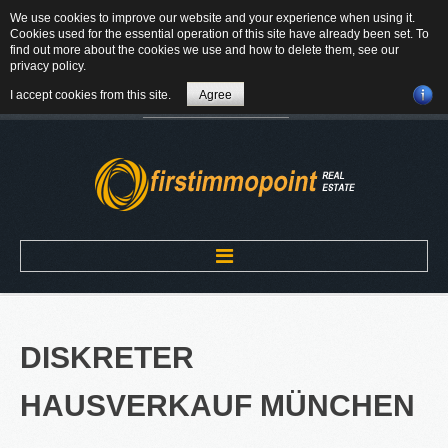
We use cookies to improve our website and your experience when using it.
84184 Tiefenbach - Am Winkl 6
Cookies used for the essential operation of this site have already been set. To
MAIL
find out more about the cookies we use and how to delete them, see our
privacy policy
.
08709-9430300
I accept cookies from this site.
Agree
Suchen
...
Home
DISKRETER
ÜBER UNS
HAUSVERKAUF
MÜNCHEN