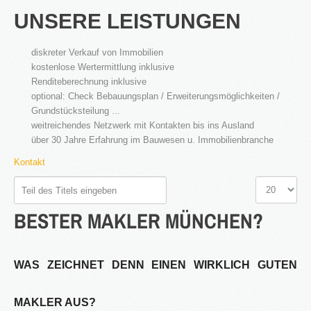
UNSERE LEISTUNGEN
diskreter Verkauf von Immobilien
kostenlose Wertermittlung inklusive
2016
Renditeberechnung inklusive
in Bearbeitung...
optional: Check Bebauungsplan / Erweiterungsmöglichkeiten /
Grundstücksteilung ...
weitreichendes Netzwerk mit Kontakten bis ins Ausland
über 30 Jahre Erfahrung im Bauwesen u. Immobilienbranche
KATEGORIEN
Kontakt
Neubau Immobilien
Teil
Anzeige
Bestand Immobilien
des
#
BESTER
MAKLER
MÜNCHEN?
Titels
Denkmal Immobilien
eingeben
Gewerbe Immobilien
Ausland Immobilien
WAS ZEICHNET DENN EINEN WIRKLICH GUTEN
History
MAKLER AUS?