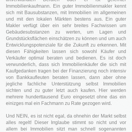
Immobilienkaufmann. Ein guter Immobilienmakler kennt
Blog
sich mit Bausubstanzen, mit Immobilien im allgemeinen
und mit den lokalen Märkten bestens aus. Ein guter
Kontakt
Makler verfügt über ein sehr breites Fachwissen um
Gebäudesubstanzen zu werten, um Lagen und
Grundstücksflächen einschätzen zu können und um auch
Entwicklungspotenziale für die Zukunft zu erkennen. Mit
diesen Fähigkeiten lassen sich sowohl Käufer und
Verkäufer optimal beraten und bedienen. Es ist doch
verwunderlich, dass sich Immobilienkäufer die sich mit
Kaufgedanken tragen bei der Finanzierung noch intensiv
von Bankkaufleuten beraten lassen, dann aber ohne
jegliche fachliche Unterstützung selbst Immobilien
sichten und zu guter letzt auch kaufen. Hier werden
mehrere hunderttausend Euro eingesetzt ohne das ein
einizges mal ein Fachmann zu Rate gezogen wird.
Und NEIN, es ist nicht egal, da ohnehin der Markt selbst
alles regelt! Dieser Irrglaube stimmt so nicht und vor
allem bei Immobilien sitzt man schnell sogenannten