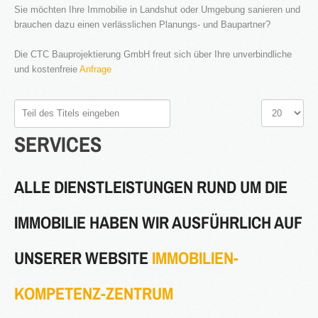
Sie möchten Ihre Immobilie in Landshut oder Umgebung sanieren und
brauchen dazu einen verlässlichen Planungs- und Baupartner?
®
Firstimmopoint
ist eine Vertriebsorganisation für den Verkauf von
Immobilien. Als Partner von Bauträgern, Wohnbaugesellschaften
Die CTC Bauprojektierung GmbH freut sich über Ihre unverbindliche
und Privatleuten organisieren wir den Verkauf von Wohnungen und
Gewerbeflächen.
und kostenfreie
Anfrage
WEITERLESEN
Teil
Anzeige
des
#
SERVICES
Titels
GEWINNBRINGENDE
eingeben
IDEEN
FÜR
DEN
IMMOBILIENVERKAUF
ALLE DIENSTLEISTUNGEN RUND UM DIE
IMMOBILIE HABEN WIR AUSFÜHRLICH AUF
NEWS
UNSERER WEBSITE
IMMOBILIEN-
KOMPETENZ-ZENTRUM
16.SEPT.2016
Übernahme Vertrieb einer Apartmentanlage in
⇒