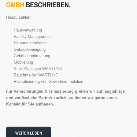
GMBH
BESCHRIEBEN.
Hierzu zählen:
Hausverwaltung
2016
Facility Management
in Bearbeitung...
Hausmeisterdienst
Gebäudereinigung
Gebäudeoptimierung
Möblierung
KATEGORIEN
Schließanlagen WARTUNG
Rauchmelder WARTUNG
Neubau Immobilien
Revitalisierung von Gewerbeimmobilien
Bestand Immobilien
Für Versicherungen & Finanzierung greifen wir auf langjährige
Denkmal Immobilien
und verlässliche Partner zurück, zu denen wir gerne einen
Gewerbe Immobilien
Kontakt für Sie aufbauen.
Ausland Immobilien
History
WEITER LESEN