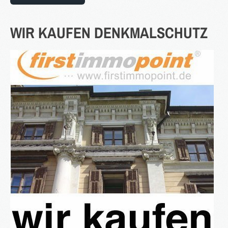
3S
WIR
KAUFEN
DENKMALSCHUTZ
Bauträger
Service
IMMOBILIEN - EIGENTÜMER
Dienstleistungen für Eigentümer von Immobilien
HAUSVERWALTUNG
Hier geht's zur Hausverwaltung
Immobilie VERKAUFEN
Sie möchten eine denkmalgeschützte Immobilie
verkaufen?
Grundstück VERKAUFEN
Sie möchten ein Grundstück verkaufen?
Projekte
Alte Brauerei Moosburg
MietZentrale Immobilien
Hier finden Sie unsere aktuellen Mietobjekte