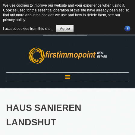
We use cookies to improve our website and your experience when using it.
84184 Tiefenbach - Am Winkl 6
Cookies used for the essential operation of this site have already been set. To
MAIL
find out more about the cookies we use and how to delete them, see our
privacy policy
.
08709-9430300
I accept cookies from this site.
Agree
Suchen
...
Home
HAUS
SANIEREN
ÜBER UNS
LANDSHUT