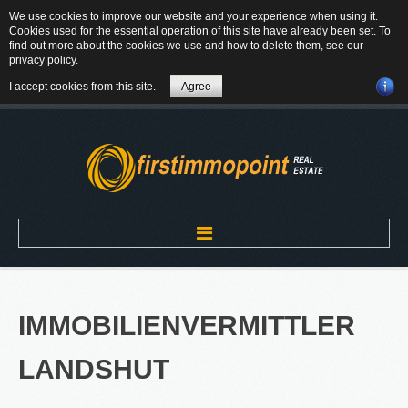
We use cookies to improve our website and your experience when using it.
84184 Tiefenbach - Am Winkl 6
Cookies used for the essential operation of this site have already been set. To
MAIL
find out more about the cookies we use and how to delete them, see our
privacy policy
.
08709-9430300
I accept cookies from this site.
Agree
Suchen
...
Home
IMMOBILIENVERMITTLER
ÜBER UNS
LANDSHUT