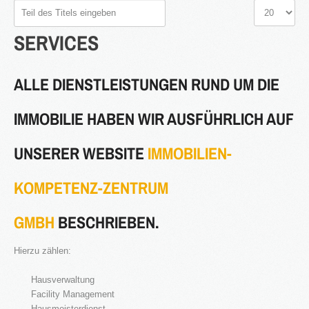
Teil
Anzeige
des
#
SERVICES
Titels
eingeben
2016
ALLE DIENSTLEISTUNGEN RUND UM DIE
in Bearbeitung...
IMMOBILIE HABEN WIR AUSFÜHRLICH AUF
UNSERER WEBSITE
IMMOBILIEN-
KATEGORIEN
Neubau Immobilien
KOMPETENZ-ZENTRUM
Bestand Immobilien
Denkmal Immobilien
GMBH
BESCHRIEBEN.
Gewerbe Immobilien
Hierzu zählen:
Ausland Immobilien
Hausverwaltung
History
Facility Management
Hausmeisterdienst