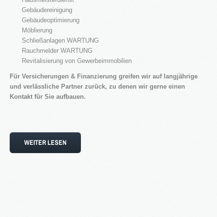
3S
Gebäudereinigung
Gebäudeoptimierung
Bauträger
Möblierung
Schließanlagen WARTUNG
Service
Rauchmelder WARTUNG
Revitalisierung von Gewerbeimmobilien
IMMOBILIEN - EIGENTÜMER
Dienstleistungen für Eigentümer von Immobilien
Für Versicherungen & Finanzierung greifen wir auf langjährige
und verlässliche Partner zurück, zu denen wir gerne einen
HAUSVERWALTUNG
Kontakt für Sie aufbauen.
Hier geht's zur Hausverwaltung
Immobilie VERKAUFEN
Sie möchten eine denkmalgeschützte Immobilie
verkaufen?
WEITER LESEN
Grundstück VERKAUFEN
Sie möchten ein Grundstück verkaufen?
Projekte
Alte Brauerei Moosburg
MietZentrale Immobilien
Hier finden Sie unsere aktuellen Mietobjekte