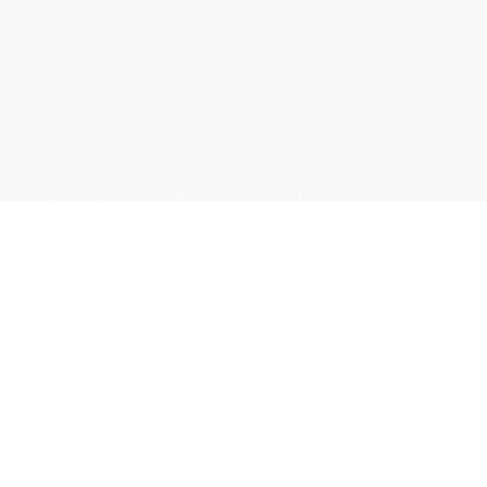
SUPPORT
Kontaktformular
Hilfe
Site Map
FAQs
UNTERNEHMEN