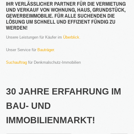
IHR VERLÄSSLICHER PARTNER FÜR DIE VERMIETUNG
UND VERKAUF VON WOHNUNG, HAUS, GRUNDSTÜCK,
®
Firstimmopoint
ist eine Vertriebsorganisation für den Verkauf von
GEWERBEIMMOBILIE. FÜR ALLE SUCHENDEN DIE
Immobilien. Als Partner von Bauträgern, Wohnbaugesellschaften
LÖSUNG UM SCHNELL UND EFFIZIENT FÜNDIG ZU
und Privatleuten organisieren wir den Verkauf von Wohnungen und
WERDEN!
Gewerbeflächen.
Unsere Leistungen für Käufer im
Überblick.
WEITERLESEN
Unser Service für
Bauträger.
GEWINNBRINGENDE
Suchauftrag
für Denkmalschutz-Immobilien
IDEEN
FÜR
DEN
IMMOBILIENVERKAUF
30 JAHRE ERFAHRUNG IM
NEWS
BAU- UND
IMMOBILIENMARKT!
16.SEPT.2016
Übernahme Vertrieb einer Apartmentanlage in
⇒