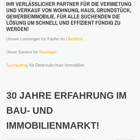
IHR VERLÄSSLICHER PARTNER FÜR DIE VERMIETUNG
UND VERKAUF VON WOHNUNG, HAUS, GRUNDSTÜCK,
®
Firstimmopoint
ist eine Vertriebsorganisation für den Verkauf von
GEWERBEIMMOBILIE. FÜR ALLE SUCHENDEN DIE
Immobilien. Als Partner von Bauträgern, Wohnbaugesellschaften
LÖSUNG UM SCHNELL UND EFFIZIENT FÜNDIG ZU
und Privatleuten organisieren wir den Verkauf von Wohnungen und
WERDEN!
Gewerbeflächen.
Unsere Leistungen für Käufer im
Überblick.
WEITERLESEN
Unser Service für
Bauträger.
GEWINNBRINGENDE
Suchauftrag
für Denkmalschutz-Immobilien
IDEEN
FÜR
DEN
IMMOBILIENVERKAUF
30 JAHRE ERFAHRUNG IM
NEWS
BAU- UND
IMMOBILIENMARKT!
16.SEPT.2016
Übernahme Vertrieb einer Apartmentanlage in
⇒