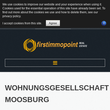
We use cookies to improve our website and your experience when using it.
84184 Tiefenbach - Am Winkl 6
Cookies used for the essential operation of this site have already been set. To
MAIL
find out more about the cookies we use and how to delete them, see our
privacy policy
.
08709-9430300
I accept cookies from this site.
Agree
Suchen
...
Home
WOHNUNGSGESELLSCHAFT
ÜBER UNS
MOOSBURG