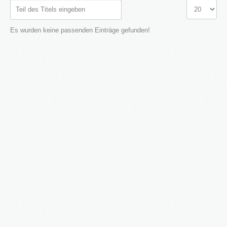
Teil
Anzeige
des
#
Titels
Es wurden keine passenden Einträge gefunden!
eingeben
2016
in Bearbeitung...
KATEGORIEN
Neubau Immobilien
Bestand Immobilien
Denkmal Immobilien
Gewerbe Immobilien
Ausland Immobilien
History