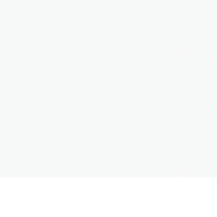
3S
Bauträger
Service
IMMOBILIEN - EIGENTÜMER
Dienstleistungen für Eigentümer von Immobilien
HAUSVERWALTUNG
Hier geht's zur Hausverwaltung
Immobilie VERKAUFEN
Sie möchten eine denkmalgeschützte Immobilie
verkaufen?
Grundstück VERKAUFEN
Sie möchten ein Grundstück verkaufen?
Projekte
Alte Brauerei Moosburg
MietZentrale Immobilien
SUPPORT
Hier finden Sie unsere aktuellen Mietobjekte