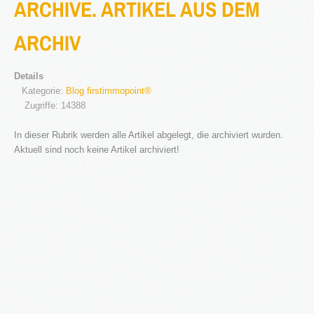
ARCHIVE. ARTIKEL AUS DEM
®
Firstimmopoint
ist eine Vertriebsorganisation für den Verkauf von
ARCHIV
Immobilien. Als Partner von Bauträgern, Wohnbaugesellschaften
und Privatleuten organisieren wir den Verkauf von Wohnungen und
Gewerbeflächen.
Details
Kategorie:
Blog firstimmopoint®
WEITERLESEN
Zugriffe: 14388
In dieser Rubrik werden alle Artikel abgelegt, die archiviert wurden.
GEWINNBRINGENDE
Aktuell sind noch keine Artikel archiviert!
IDEEN
FÜR
DEN
IMMOBILIENVERKAUF
NEWS
16.SEPT.2016
Übernahme Vertrieb einer Apartmentanlage in
⇒