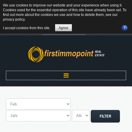
We use cookies to improve our website and your experience when using it.
84184 Tiefenbach - Am Winkl 6
Cookies used for the essential operation of this site have already been set. To
MAIL
find out more about the cookies we use and how to delete them, see our
privacy policy
.
08709-9430300
I accept cookies from this site.
Agree
Suchen
...
Home
ÜBER UNS
FILTER