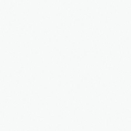
2016
in Bearbeitung...
KATEGORIEN
Neubau Immobilien
Bestand Immobilien
Denkmal Immobilien
Gewerbe Immobilien
Ausland Immobilien
History