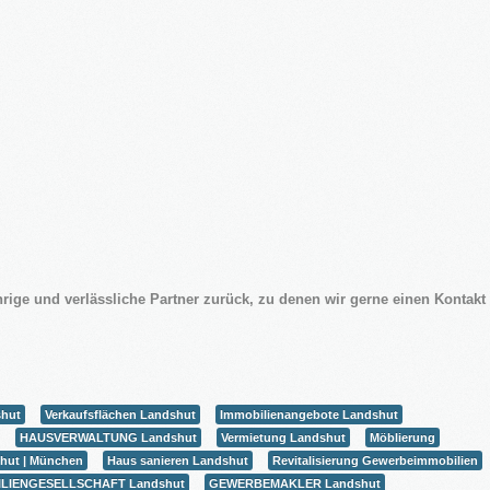
Apartmentanlage in
⇒
Denkmal Immobilien
Gewerbe Immobilien
2016
in Bearbeitung...
Ausland Immobilien
rige und verlässliche Partner zurück, zu denen wir gerne einen Kontakt 
hut
Verkaufsflächen Landshut
Immobilienangebote Landshut
HAUSVERWALTUNG Landshut
Vermietung Landshut
Möblierung
hut | München
Haus sanieren Landshut
Revitalisierung Gewerbeimmobilien
ILIENGESELLSCHAFT Landshut
GEWERBEMAKLER Landshut