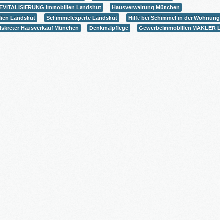
EVITALISIERUNG Immobilien Landshut
Hausverwaltung München
lien Landshut
Schimmelexperte Landshut
Hilfe bei Schimmel in der Wohnung
iskreter Hausverkauf München
Denkmalpflege
Gewerbeimmobilien MAKLER 