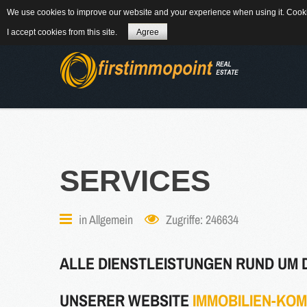
We use cookies to improve our website and your experience when using it. Cookie
84184 Tiefenbach - Am Winkl 6
MAIL
08
I accept cookies from this site.
Agree
ÜBER UNS
SERVICES
in
Allgemein
Zugriffe: 246634
WEITERLES
ALLE DIENSTLEISTUNGEN RUND UM D
NEWS
UNSERER WEBSITE
IMMOBILIEN-KO